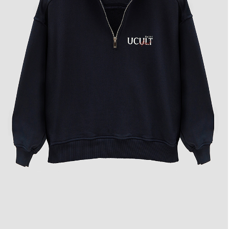
Анорак «SPORT 2.0» из 100% премиального хлопка с фирменным принтом на
груди и на спинке. Как и другие анораки нашего бренда пропитан эстетикой тихой
роскоши и спорт-шика. В стилизации неприхотлив и впишется как в повседневные,
так и в спортивные образы. Глубокий синий оттенок Navi в сочетании с принтом
добавляют изделию изысканность.
16 часов чистого мастерства
Умелые, любящие руки вложили в него свою технику и ремесленное мастерство,
чтобы воплотить красоту, которую вы видите.
100% ручная работа
Каждое изделие придумывается и разрабатывается в нашей экспериментальной
мастерской , а затем воплощается в жизнь на специализированных
производствах.
Вечный стиль
Поскольку безвременный стиль должен создаваться так, чтобы передаваться из
поколения в поколение, мы создаем изделия навсегда. Просим соблюдать наши
рекомендации по уходу и тогда вы сможете передать ваше наследие.