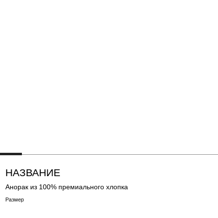
НАЗВАНИЕ
Анорак из 100% премиального хлопка
Размер
ЦЕНА
РАССРОЧКА ОТ 2 380 ₽ В МЕСЯЦ
S
M
L
ПОДБЕРИТЕ СВОЙ РАЗМЕР
НУЖНА ПОМОЩЬ?
ДОБАВИТЬ В КОРЗИНУ
ЗАПИСАТЬСЯ НА ПРИМЕРКУ