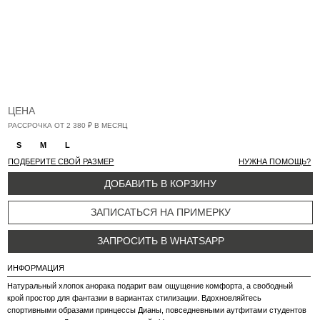
ЗАПРОСИТЬ В WHATSAPP
ИНФОРМАЦИЯ
Натуральный хлопок анорака подарит вам ощущение комфорта, а свободный
крой простор для фантазии в вариантах стилизации. Вдохновляйтесь
спортивными образами принцессы Дианы, повседневными аутфитами студентов
университетов Лиги плюща и эстетикой old money.
ПАРАМЕТРЫ МОДЕЛИ
На модели Emilya размер S.
Рост модели - 167см 86/63/90
СОСТАВ
100% хлопок
ОСОБЕННОСТИ УХОДА ЗА ИЗДЕЛИЯМИ