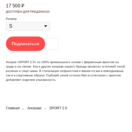
17 500
₽
Размер
Подписаться
Анорак «SPORT 2.0» из 100% премиального хлопка с фирменным принтом на
груди и на спинке. Как и другие анораки нашего бренда пропитан эстетикой тихой
роскоши и спорт-шика. В стилизации неприхотлив и впишется как в повседневные,
←
так и в спортивные образы. Глубокий синий оттенок Navi в сочетании с принтом
добавляют изделию изысканность.
Главная
→
Анораки
→
SPORT 2.0