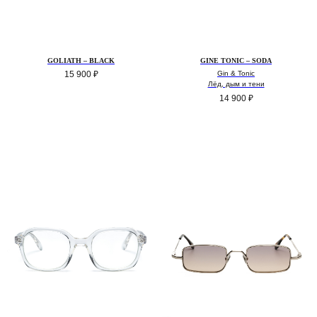
GOLIATH – BLACK
GINE TONIC – SODA
15 900
₽
Gin & Tonic
Лёд, дым и тени
14 900
₽