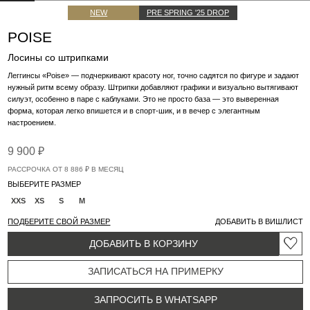
силуэт, особенно в паре с каблуками. Это не просто база — это выверенная
форма, которая легко впишется и в спорт-шик, и в вечер с элегантным
настроением.
9 900 ₽
РАССРОЧКА ОТ 8 886 ₽ В МЕСЯЦ
ВЫБЕРИТЕ РАЗМЕР
XXS
XS
S
M
ПОДБЕРИТЕ СВОЙ РАЗМЕР
ДОБАВИТЬ В ВИШЛИСТ
ДОБАВИТЬ В КОРЗИНУ
ЗАПИСАТЬСЯ НА ПРИМЕРКУ
ЗАПРОСИТЬ В WHATSAPP
НУЖНА ПОМОЩЬ?
ИНФОРМАЦИЯ
Сшиты из эластичной вискозной ткани с нейлоном — материал мягкий, но
структурный, прилегает как вторая кожа, не сковывая движений. Цельнокроеный
пояс фиксирует талию, визуально вытягивая силуэт. Идеальны для athleisure
эстетики, городской базы и образов с долей драмы. Сочетайте с
зип-худи «Corsa»
или
пиджаком «Yves Gray»
, с кедами или лодочками на каблуке. Каждый раз
получится по-разному, но точно эффектно.
ПАРАМЕТРЫ МОДЕЛИ