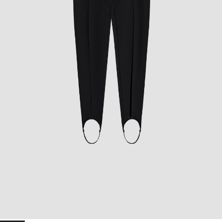
вам поможем.
M
90-95
70-75
94-99
44/46
ТЕЛЕФОН
INSTAGRAM
WHATSAPP
TELEGRAM
L
96-101
76-81
100-105
46/48
one
универсальный размер, который отлично подойдет
обладателям самых разных параметров
size
Сомневаетесь какой размер вам подойдёт?
Напиши нам в ватсап или позвоните по телефону, мы вам
поможем.
ТЕЛЕФОН
INSTAGRAM
WHATSAPP
TELEGRAM
NEW
PRE SPRING '25 DROP
POISE
Лосины со штрипками
Леггинсы «Poise» — подчеркивают красоту ног, точно садятся по фигуре и задают
нужный ритм всему образу. Штрипки добавляют графики и визуально вытягивают