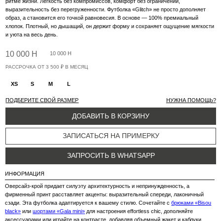
ИНФОРМАЦИЯ
Оверсайз-крой придает силуэту архитектурность и непринужденность, а
фирменный принт расставляет акценты: выразительный спереди, лаконичный
сзади. Эта футболка адаптируется к вашему стилю. Сочетайте с
брюками «Bisou
black»
или
шортами «Gala mini»
для настроения effortless chic, дополняйте
аксессуарами или играйте на контрасте, добавляя объемный жакет и каблуки.
СОСТАВ
100% хлопок
ОСОБЕННОСТИ УХОДА ЗА ИЗДЕЛИЯМИ
Вам также понравится