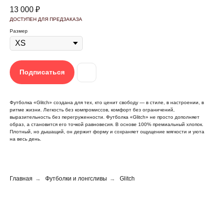
13 000
₽
Размер
Подписаться
Футболка «Glitch» создана для тех, кто ценит свободу — в стиле, в настроении, в
ритме жизни. Легкость без компромиссов, комфорт без ограничений,
выразительность без перегруженности. Футболка «Glitch» не просто дополняет
←
образ, а становится его точкой равновесия. В основе 100% премиальный хлопок.
Плотный, но дышащий, он держит форму и сохраняет ощущение мягкости и уюта
на весь день.
Главная
→
Футболки и лонгсливы
→
Glitch