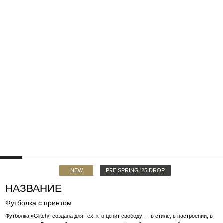
NEW
PRE SPRING '25 DROP
НАЗВАНИЕ
Футболка с принтом
Футболка «Glitch» создана для тех, кто ценит свободу — в стиле, в настроении, в
ритме жизни. Легкость без компромиссов, комфорт без ограничений,
выразительность без перегруженности. Футболка «Glitch» не просто дополняет
образ, а становится его точкой равновесия. В основе — 100% премиальный
хлопок. Плотный, но дышащий, он держит форму и сохраняет ощущение мягкости
и уюта на весь день.
10 000 H
10 000 H
РАССРОЧКА ОТ 3 500 ₽ В МЕСЯЦ
XS
S
M
L
ПОДБЕРИТЕ СВОЙ РАЗМЕР
НУЖНА ПОМОЩЬ?
ДОБАВИТЬ В КОРЗИНУ
ЗАПИСАТЬСЯ НА ПРИМЕРКУ
ЗАПРОСИТЬ В WHATSAPP