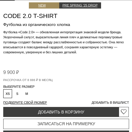
пуговицы создают баланс между расслабленностью и собранностью. Она легко
вписывается в повседневный гардероб, сохраняя характерную эстетику —
современную, уверенную и без лишних деталей.
9 900 ₽
РАССРОЧКА ОТ 8 886 ₽ В МЕСЯЦ
ВЫБЕРИТЕ РАЗМЕР
XS
S
M
ПОДБЕРИТЕ СВОЙ РАЗМЕР
ДОБАВИТЬ В ВИШЛИСТ
ДОБАВИТЬ В КОРЗИНУ
ЗАПИСАТЬСЯ НА ПРИМЕРКУ
ЗАПРОСИТЬ В WHATSAPP
НУЖНА ПОМОЩЬ?
ИНФОРМАЦИЯ
Выполнена из мягкого премиального трикотажа с комфортной посадкой и
приятной фактурой. Укороченный крой визуально вытягивает силуэт, а
подплечники формируют четкую архитектуру плеча. Центральная планка с
перламутровыми пуговицами добавляет изделию утонченный акцент и
подчеркивает внимание к деталям. Носите самостоятельно или сочетайте с
брюками из комплекта для завершенного образа в эстетике effortless chic.