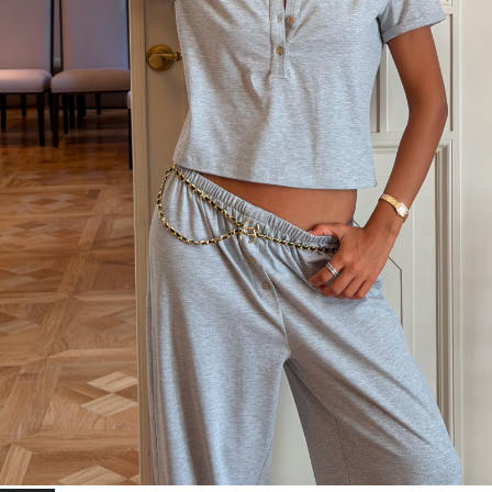
вам поможем.
M
90-95
70-75
94-99
44/46
ТЕЛЕФОН
INSTAGRAM
WHATSAPP
TELEGRAM
L
96-101
76-81
100-105
46/48
one
универсальный размер, который отлично подойдет
обладателям самых разных параметров
size
Сомневаетесь какой размер вам подойдёт?
Напиши нам в ватсап или позвоните по телефону, мы вам
поможем.
ТЕЛЕФОН
INSTAGRAM
WHATSAPP
TELEGRAM
NEW
PRE SPRING '25 DROP
CODE 2.0 T-SHIRT
Футболка из органического хлопка
Футболка «Code 2.0» — обновленная интерпретация знаковой модели бренда.
Укороченный силуэт, выразительная линия плеч и деликатные перламутровые