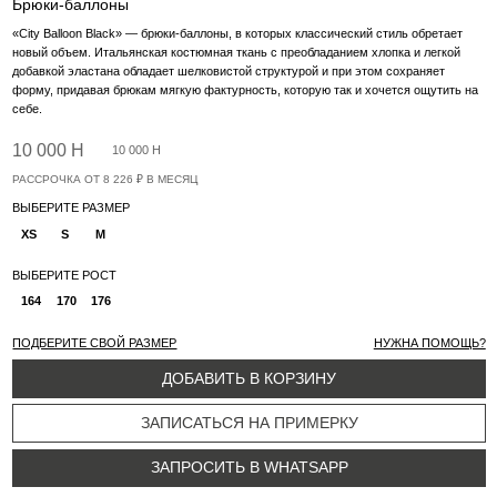
ДОБАВИТЬ В КОРЗИНУ
ЗАПИСАТЬСЯ НА ПРИМЕРКУ
ЗАПРОСИТЬ В WHATSAPP
ИНФОРМАЦИЯ
Высокая посадка и свободный силуэт с расширением к низу создают
выразительный силуэт, который дополнен боковыми карманами и накладными
карманами сзади. Верхний срез обработан притачным поясом, по низу
располагаются застежки-кнопки, которые помогают адаптировать брюки под
настроение и образ. Сочетайте с рубашкой или любимыми базовыми вещами — в
этом сезоне брюки «City Balloon Black» станут незаменимыми. Создайте
идеальную капсулу с изделиями из нашей коллекции: с
пальто-пиджаком «Colette
Cream»
,
бомбером «Choco»
,
свитшотом «Reverse»
и
рубашкой «Heritage»
.
ПАРАМЕТРЫ МОДЕЛИ
На Анастасии размер S.
Рост Анастасии - 176 см 85/64/94.
СОСТАВ
96% хлопок 4% эластан
ОСОБЕННОСТИ УХОДА ЗА ИЗДЕЛИЯМИ
Вам также понравится