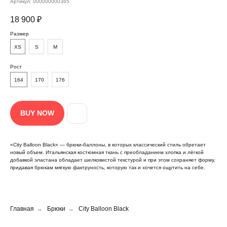
Артикул:
000000000365
18 900
₽
Размер
XS
S
M
Рост
164
170
176
BUY NOW
«City Balloon Black» — брюки-баллоны, в которых классический стиль обретает
←
новый объем. Итальянская костюмная ткань с преобладанием хлопка и лёгкой
добавкой эластана обладает шелковистой текстурой и при этом сохраняет форму,
придавая брюкам мягкую фактруность, которую так и хочется ощутить на себе.
Главная
→
Брюки
→
City Balloon Black