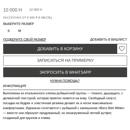
деликатной текстурой, которая приятно ложится на кожу. Свободный силуэт,
посадка на бедрах и эластичная резинка делают их в носке максимально
комфортными. Идеально сочетаются с рубашкой с капюшоном «Bora Shirt White»
— вместе они образуют продуманный, но ненагруженный летний аутфит,
созданный для круизов и пляжа.
ПАРАМЕТРЫ МОДЕЛИ
На модели Юлии размер XS.
Рост Юлии - 169см 86/60/92
СОСТАВ
96% хлопок Albini, 4% эластан
ОСОБЕННОСТИ УХОДА ЗА ИЗДЕЛИЯМИ
Вам также понравится