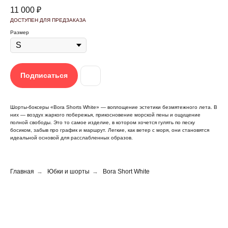
11 000
₽
Размер
Подписаться
←
Шорты-боксеры «Bora Shorts White» — воплощение эстетики безмятежного лета. В
них — воздух жаркого побережья, прикосновение морской пены и ощущение
полной свободы. Это то самое изделие, в котором хочется гулять по песку
босиком, забыв про график и маршрут. Легкие, как ветер с моря, они становятся
идеальной основой для расслабленных образов.
Главная
→
Юбки и шорты
→
Bora Short White