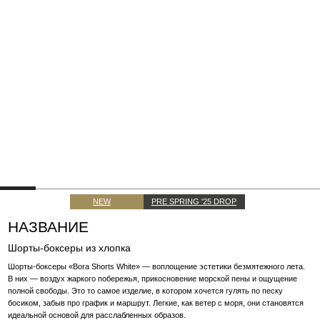
NEW
PRE SPRING '25 DROP
НАЗВАНИЕ
Шорты-боксеры из хлопка
Шорты-боксеры «Bora Shorts White» — воплощение эстетики безмятежного лета.
В них — воздух жаркого побережья, прикосновение морской пены и ощущение
полной свободы. Это то самое изделие, в котором хочется гулять по песку
босиком, забыв про график и маршрут. Легкие, как ветер с моря, они становятся
идеальной основой для расслабленных образов.
10 000 H
10 000 H
РАССРОЧКА ОТ 8 886 ₽ В МЕСЯЦ
ВЫБЕРИТЕ РАЗМЕР
S
M
ПОДБЕРИТЕ СВОЙ РАЗМЕР
ДОБАВИТЬ В ВИШЛИСТ
ДОБАВИТЬ В КОРЗИНУ
ЗАПИСАТЬСЯ НА ПРИМЕРКУ
ЗАПРОСИТЬ В WHATSAPP
НУЖНА ПОМОЩЬ?
ИНФОРМАЦИЯ
Выполнены из итальянского хлопка рубашечной группы — тонкого, дышащего, с