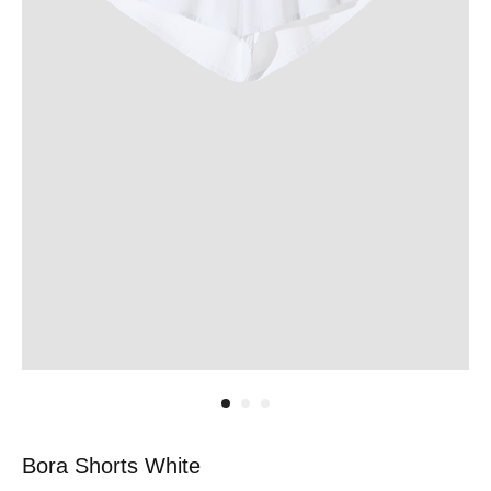
вам поможем.
M
90-95
70-75
94-99
44/46
ТЕЛЕФОН
INSTAGRAM
WHATSAPP
TELEGRAM
L
96-101
76-81
100-105
46/48
one
универсальный размер, который отлично подойдет
обладателям самых разных параметров
size
Сомневаетесь какой размер вам подойдёт?
Напиши нам в ватсап или позвоните по телефону, мы вам
поможем.
ТЕЛЕФОН
INSTAGRAM
WHATSAPP
TELEGRAM
Bora Shorts White