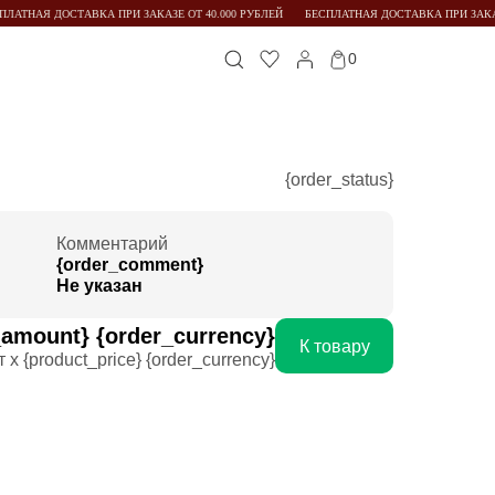
ЛАТНАЯ ДОСТАВКА ПРИ ЗАКАЗЕ ОТ 40.000 РУБЛЕЙ
БЕСПЛАТНАЯ ДОСТАВКА ПРИ ЗАКАЗЕ
0
{order_status}
Комментарий
{order_comment}
Не указан
_amount} {order_currency}
К товару
т x {product_price} {order_currency}