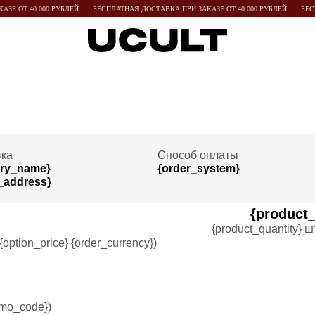
ЗЕ ОТ 40.000 РУБЛЕЙ
БЕСПЛАТНАЯ ДОСТАВКА ПРИ ЗАКАЗЕ ОТ 40.000 РУБЛЕЙ
БЕСП
вка
Способ оплаты
ery_name}
{order_system}
_address}
{product
{product_quantity} ш
({option_price} {order_currency})
omo_code})