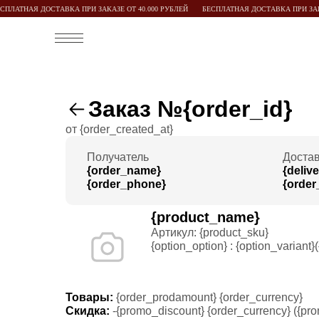
СПЛАТНАЯ ДОСТАВКА ПРИ ЗАКАЗЕ ОТ 40.000 РУБЛЕЙ
БЕСПЛАТНАЯ ДОСТАВКА ПРИ ЗАКА
Заказ №{order_id}
от {order_created_at}
Получатель
Доста
{order_name}
{deliv
{order_phone}
{order
{product_name}
Артикул: {product_sku}
{option_option} : {option_variant}
Товары:
{order_prodamount} {order_currency}
Скидка:
-{promo_discount} {order_currency} ({pr