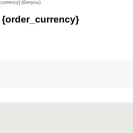
currency} (бонусы)
 {order_currency}