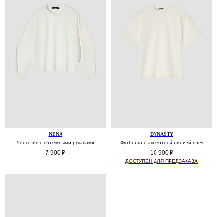
NENA
DYNASTY
Лонгслив с объемными рукавами
Футболка с акцентной линией плеч
7 900
₽
10 900
₽