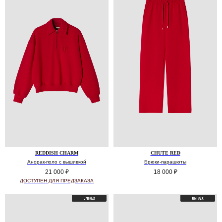
REDDISH CHARM
CHUTE RED
Анорак-поло с вышивкой
Брюки-парашюты
21 000
₽
18 000
₽