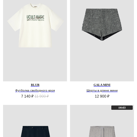
BLUR
GALA MINI
Футболка свободного кроя
Шорты в длине мини
7 140
₽
11 900
₽
12 900
₽