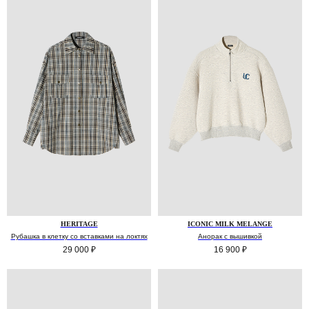
HERITAGE
ICONIC MILK MELANGE
Рубашка в клетку со вставками на локтях
Анорак с вышивкой
29 000
₽
16 900
₽