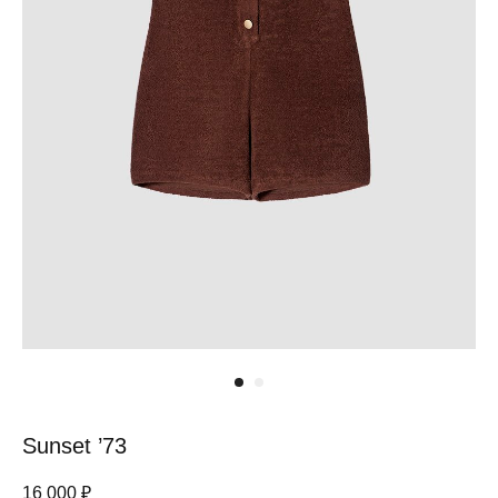
вам поможем.
M
90-95
70-75
94-99
44/46
ТЕЛЕФОН
INSTAGRAM
WHATSAPP
TELEGRAM
L
96-101
76-81
100-105
46/48
one
универсальный размер, который отлично подойдет
обладателям самых разных параметров
size
Сомневаетесь какой размер вам подойдёт?
Напиши нам в ватсап или позвоните по телефону, мы вам
поможем.
ТЕЛЕФОН
INSTAGRAM
WHATSAPP
TELEGRAM
Sunset ’73
16 000
₽