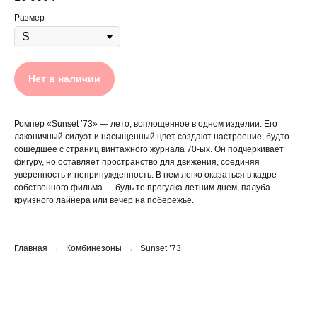
Размер
Нет в наличии
Ромпер «Sunset ’73» — лето, воплощенное в одном изделии. Его
лаконичный силуэт и насыщенный цвет создают настроение, будто
сошедшее с страниц винтажного журнала 70-ых. Он подчеркивает
←
фигуру, но оставляет пространство для движения, соединяя
уверенность и непринужденность. В нем легко оказаться в кадре
собственного фильма — будь то прогулка летним днем, палуба
круизного лайнера или вечер на побережье.
Главная
→
Комбинезоны
→
Sunset ’73