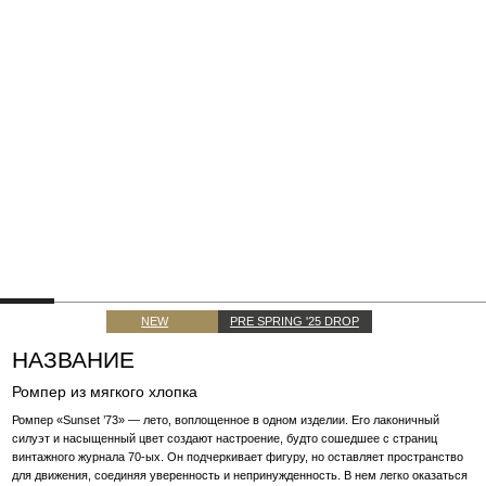
NEW
PRE SPRING '25 DROP
НАЗВАНИЕ
Ромпер из мягкого хлопка
Ромпер «Sunset ’73» — лето, воплощенное в одном изделии. Его лаконичный
силуэт и насыщенный цвет создают настроение, будто сошедшее с страниц
винтажного журнала 70-ых. Он подчеркивает фигуру, но оставляет пространство
для движения, соединяя уверенность и непринужденность. В нем легко оказаться
в кадре собственного фильма — будь то прогулка летним днем, палуба круизного
лайнера или вечер на побережье.
10 000 H
10 000 H
РАССРОЧКА ОТ 8 886 ₽ В МЕСЯЦ
ВЫБЕРИТЕ РАЗМЕР
XS
S
M
ПОДБЕРИТЕ СВОЙ РАЗМЕР
ДОБАВИТЬ В ВИШЛИСТ
ДОБАВИТЬ В КОРЗИНУ
ЗАПИСАТЬСЯ НА ПРИМЕРКУ
ЗАПРОСИТЬ В WHATSAPP
НУЖНА ПОМОЩЬ?
ИНФОРМАЦИЯ