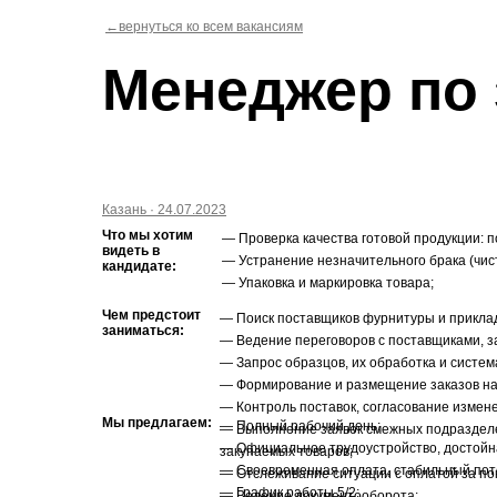
←вернуться ко всем вакансиям
Менеджер по 
Казань · 24.07.2023
Что мы хотим
— Проверка качества готовой продукции: п
видеть в
— Устранение незначительного брака (чист
кандидате:
— Упаковка и маркировка товара;
Чем предстоит
— Поиск поставщиков фурнитуры и прикла
заниматься:
— Ведение переговоров с поставщиками, з
— Запрос образцов, их обработка и систем
— Формирование и размещение заказов на
— Контроль поставок, согласование измене
Мы предлагаем:
— Полный рабочий день;
— Выполнение заявок смежных подразделен
— Официальное трудоустройство, достойн
закупаемых товаров;
— Своевременная оплата, стабильный пото
— Отслеживание ситуации с оплатой за по
— График работы 5/2;
— Ведение документооборота;