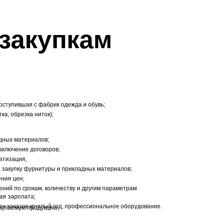
закупкам
оступившая с фабрик одежда и обувь;
ка, обрезка ниток);
дных материалов;
аключение договоров;
атизация;
 закупку фурнитуры и прикладных материалов;
ния цен;
ий по срокам, количеству и другим параметрам
ая зарплата;
к заказов круглый год, профессиональное оборудование.
купаемую продукцию;